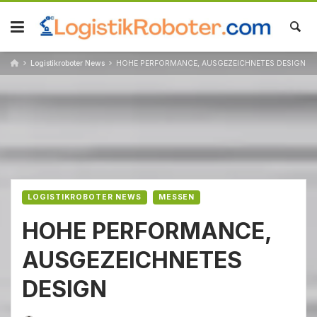
Skip
to
content
Logistikroboter News
HOHE PERFORMANCE, AUSGEZEICHNETES DESIGN
LOGISTIKROBOTER NEWS
MESSEN
HOHE PERFORMANCE,
AUSGEZEICHNETES
DESIGN