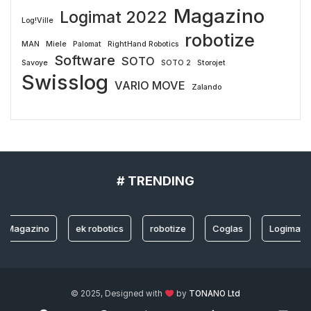
Magazino
Logimat 2022
Log!Ville
robotize
MAN
Miele
Palomat
RightHand Robotics
Software
SOTO
Savoye
SOTO 2
Storojet
Swisslog
VARIO MOVE
Zalando
# TRENDING
gazino
ek robotics
robotize
Coglas
Logimat 2022
© 2025, Designed with
by
TONANO Ltd