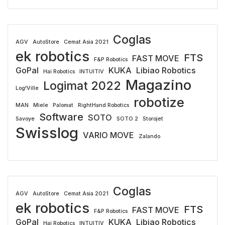
Coglas
AGV
AutoStore
Cemat Asia 2021
ek robotics
FTS
FAST MOVE
F&P Robotics
GoPal
KUKA
Libiao Robotics
Hai Robotics
INTUITIV
Magazino
Logimat 2022
Log!Ville
robotize
MAN
Miele
Palomat
RightHand Robotics
Software
SOTO
Savoye
SOTO 2
Storojet
Swisslog
VARIO MOVE
Zalando
Coglas
AGV
AutoStore
Cemat Asia 2021
ek robotics
FTS
FAST MOVE
F&P Robotics
GoPal
KUKA
Libiao Robotics
Hai Robotics
INTUITIV