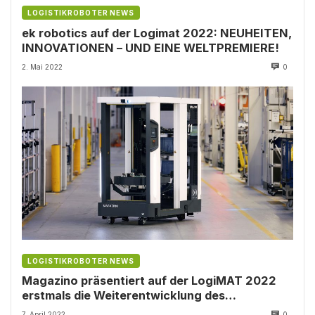
LOGISTIKROBOTER NEWS
ek robotics auf der Logimat 2022: NEUHEITEN,
INNOVATIONEN – UND EINE WELTPREMIERE!
2. Mai 2022
0
LOGISTIKROBOTER NEWS
Magazino präsentiert auf der LogiMAT 2022
erstmals die Weiterentwicklung des
Roboters SOTO
7. April 2022
0