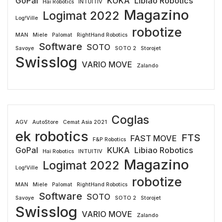
GoPal
KUKA
Libiao Robotics
Hai Robotics
INTUITIV
Magazino
Logimat 2022
Log!Ville
robotize
MAN
Miele
Palomat
RightHand Robotics
Software
SOTO
Savoye
SOTO 2
Storojet
Swisslog
VARIO MOVE
Zalando
Coglas
AGV
AutoStore
Cemat Asia 2021
ek robotics
FTS
FAST MOVE
F&P Robotics
GoPal
KUKA
Libiao Robotics
Hai Robotics
INTUITIV
Magazino
Logimat 2022
Log!Ville
robotize
MAN
Miele
Palomat
RightHand Robotics
Software
SOTO
Savoye
SOTO 2
Storojet
Swisslog
VARIO MOVE
Zalando