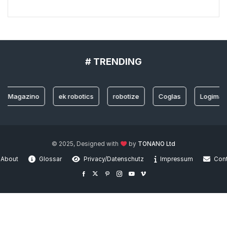
# TRENDING
gazino
ek robotics
robotize
Coglas
Logimat 202
© 2025, Designed with
by
TONANO Ltd
About
Glossar
Privacy/Datenschutz
Impressum
Con