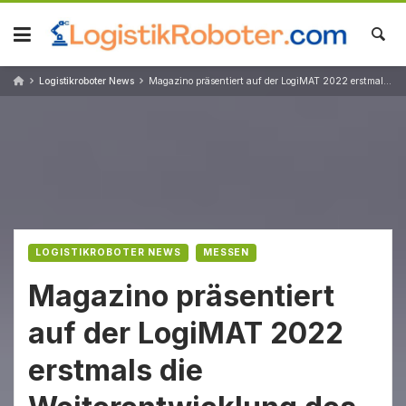
Skip
to
content
Logistikroboter News
Magazino präsentiert auf der LogiMAT 2022 erstmals die Weiterentwicklung des Roboters SOTO
LOGISTIKROBOTER NEWS
MESSEN
Magazino präsentiert
auf der LogiMAT 2022
erstmals die