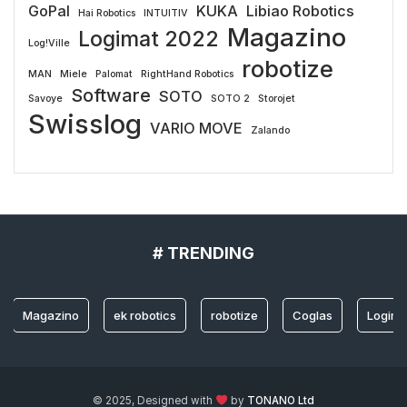
GoPal
KUKA
Libiao Robotics
Hai Robotics
INTUITIV
Magazino
Logimat 2022
Log!Ville
robotize
MAN
Miele
Palomat
RightHand Robotics
Software
SOTO
Savoye
SOTO 2
Storojet
Swisslog
VARIO MOVE
Zalando
# TRENDING
Magazino
ek robotics
robotize
Coglas
Logimat 
© 2025, Designed with
by
TONANO Ltd