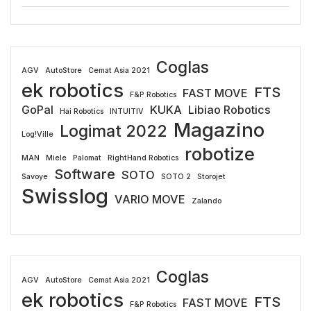
Coglas
AGV
AutoStore
Cemat Asia 2021
ek robotics
FTS
FAST MOVE
F&P Robotics
GoPal
KUKA
Libiao Robotics
Hai Robotics
INTUITIV
Magazino
Logimat 2022
Log!Ville
robotize
MAN
Miele
Palomat
RightHand Robotics
Software
SOTO
Savoye
SOTO 2
Storojet
Swisslog
VARIO MOVE
Zalando
Coglas
AGV
AutoStore
Cemat Asia 2021
ek robotics
FTS
FAST MOVE
F&P Robotics