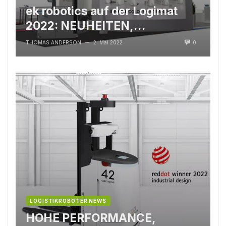
ek robotics auf der Logimat
2022: NEUHEITEN,
INNOVATIONEN – UND EINE
THOMAS ANDERSON
2. Mai 2022
0
—
WELTPREMIERE!
LOGISTIKROBOTER NEWS
HOHE PERFORMANCE,