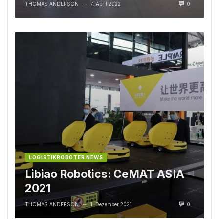
Weiterentwicklung des
THOMAS ANDERSON
7. April 2022
0
—
Roboters SOTO
LOGISTIKROBOTER NEWS
Libiao Robotics: CeMAT ASIA
2021
THOMAS ANDERSON
1. Dezember 2021
0
—