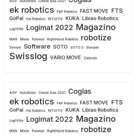
AGV
AutoStore
Cemat Asia 2021
ek robotics
FTS
FAST MOVE
F&P Robotics
GoPal
KUKA
Libiao Robotics
Hai Robotics
INTUITIV
Magazino
Logimat 2022
Log!Ville
robotize
MAN
Miele
Palomat
RightHand Robotics
Software
SOTO
Savoye
SOTO 2
Storojet
Swisslog
VARIO MOVE
Zalando
Coglas
AGV
AutoStore
Cemat Asia 2021
ek robotics
FTS
FAST MOVE
F&P Robotics
GoPal
KUKA
Libiao Robotics
Hai Robotics
INTUITIV
Magazino
Logimat 2022
Log!Ville
robotize
MAN
Miele
Palomat
RightHand Robotics