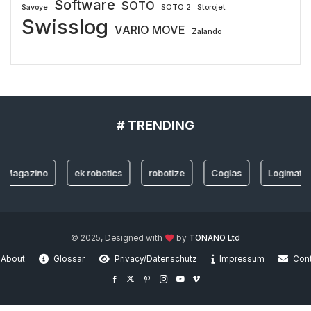
Software
SOTO
Savoye
SOTO 2
Storojet
Swisslog
VARIO MOVE
Zalando
# TRENDING
azino
ek robotics
robotize
Coglas
Logimat 2022
© 2025, Designed with
by
TONANO Ltd
About
Glossar
Privacy/Datenschutz
Impressum
Con