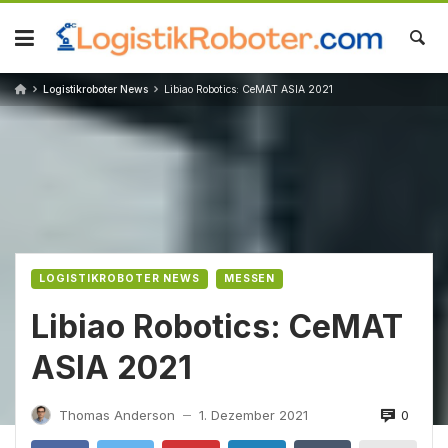
Skip
to
content
Logistikroboter News
Libiao Robotics: CeMAT ASIA 2021
LOGISTIKROBOTER NEWS
MESSEN
Libiao Robotics: CeMAT
ASIA 2021
0
Thomas Anderson
1. Dezember 2021
—