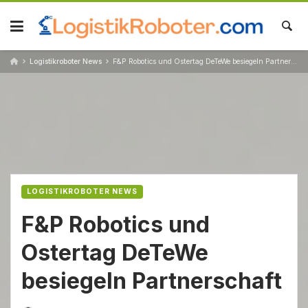
Skip
to
content
Logistikroboter News
F&P Robotics und Ostertag DeTeWe besiegeln Partnerschaft
LOGISTIKROBOTER NEWS
F&P Robotics und
Ostertag DeTeWe
besiegeln Partnerschaft