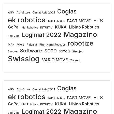
Coglas
AGV
AutoStore
Cemat Asia 2021
ek robotics
FTS
FAST MOVE
F&P Robotics
GoPal
KUKA
Libiao Robotics
Hai Robotics
INTUITIV
Magazino
Logimat 2022
Log!Ville
robotize
MAN
Miele
Palomat
RightHand Robotics
Software
SOTO
Savoye
SOTO 2
Storojet
Swisslog
VARIO MOVE
Zalando
Coglas
AGV
AutoStore
Cemat Asia 2021
ek robotics
FTS
FAST MOVE
F&P Robotics
GoPal
KUKA
Libiao Robotics
Hai Robotics
INTUITIV
Magazino
Logimat 2022
Log!Ville