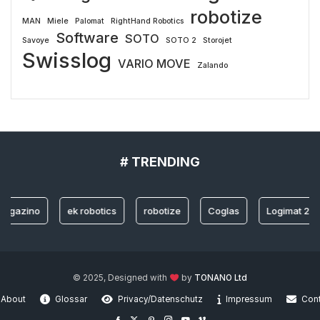
robotize
MAN
Miele
Palomat
RightHand Robotics
Software
SOTO
Savoye
SOTO 2
Storojet
Swisslog
VARIO MOVE
Zalando
# TRENDING
ino
ek robotics
robotize
Coglas
Logimat 2022
© 2025, Designed with
by
TONANO Ltd
About
Glossar
Privacy/Datenschutz
Impressum
Con