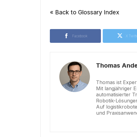
« Back to Glossary Index
Facebook
X Twitt
Thomas Ande
Thomas ist Expert
Mit langjähriger E
automatisierter T
Robotik-Lösungen,
Auf logistikrobot
und Praxisanwen