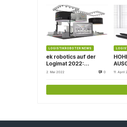
Firmensitzes
202
LOGISTIKROBOTER NEWS
LOGIS
ek robotics auf der
HOH
Logimat 2022:
AUS
NEUHEITEN,
DESI
0
2. Mai 2022
11. April
INNOVATIONEN – UND
EINE WELTPREMIERE!