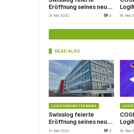
Eröffnung seines neuen
Logi
Dortmunder
Logis
0
21. Mai 2022
18. Mai 
Firmensitzes
202
READ ALSO
LOGISTIKROBOTER NEWS
LOGIS
Swisslog feierte
COGL
Eröffnung seines neuen
Logi
Dortmunder
Logis
0
21. Mai 2022
18. Mai 