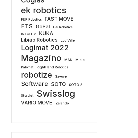
Coglas
ek robotics
FAST MOVE
F&P Robotics
FTS
GoPal
Hai Robotics
KUKA
INTUITIV
Libiao Robotics
Log!Ville
Logimat 2022
Magazino
MAN
Miele
Palomat
RightHand Robotics
robotize
Savoye
Software
SOTO
SOTO 2
Swisslog
Storojet
VARIO MOVE
Zalando