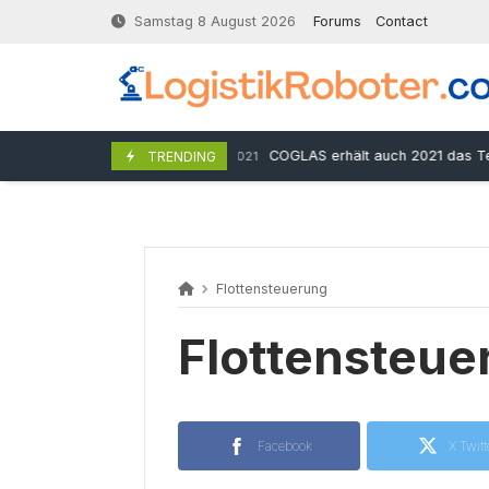
Skip
Samstag 8 August 2026
Forums
Contact
to
content
COGLAS erhält auch 2021 das Teilnehm
7. Oktober 2021
TRENDING
Flottensteuerung
Flottensteue
Facebook
X Twitt