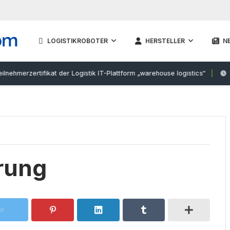
LOGISTIKROBOTER
HERSTELLER
N
erzertifikat der Logistik IT-Plattform „warehouse logistics“
13. 
rung
er