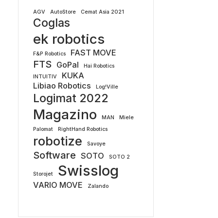
AGV
AutoStore
Cemat Asia 2021
Coglas
ek robotics
FAST MOVE
F&P Robotics
FTS
GoPal
Hai Robotics
KUKA
INTUITIV
Libiao Robotics
Log!Ville
Logimat 2022
Magazino
MAN
Miele
Palomat
RightHand Robotics
robotize
Savoye
Software
SOTO
SOTO 2
Swisslog
Storojet
VARIO MOVE
Zalando