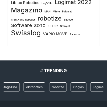
Logimat 2022
Libiao Robotics
Log!Ville
Magazino
MAN
Miele
Palomat
robotize
RightHand Robotics
Savoye
Software
SOTO
SOTO 2
Storojet
Swisslog
VARIO MOVE
Zalando
# TRENDING
gazino
ek robotics
robotize
Coglas
Logimat 2022