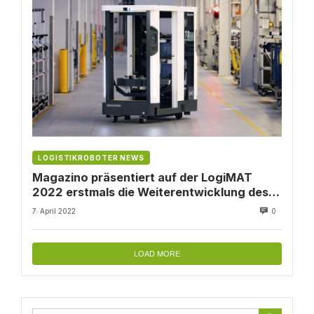
LOGISTIKROBOTER NEWS
Magazino präsentiert auf der LogiMAT
2022 erstmals die Weiterentwicklung des
Roboters SOTO
7. April 2022
0
LOAD MORE