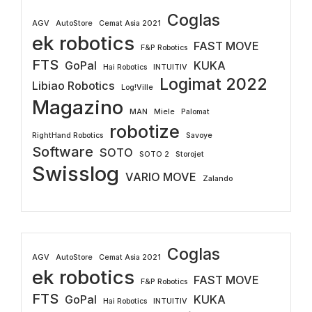
Coglas
AGV
AutoStore
Cemat Asia 2021
ek robotics
FAST MOVE
F&P Robotics
FTS
GoPal
KUKA
Hai Robotics
INTUITIV
Logimat 2022
Libiao Robotics
Log!Ville
Magazino
MAN
Miele
Palomat
robotize
RightHand Robotics
Savoye
Software
SOTO
SOTO 2
Storojet
Swisslog
VARIO MOVE
Zalando
Coglas
AGV
AutoStore
Cemat Asia 2021
ek robotics
FAST MOVE
F&P Robotics
FTS
GoPal
KUKA
Hai Robotics
INTUITIV