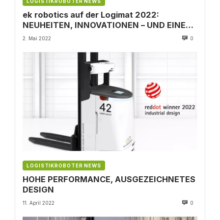
LOGISTIKROBOTER NEWS
ek robotics auf der Logimat 2022:
NEUHEITEN, INNOVATIONEN – UND EINE
WELTPREMIERE!
2. Mai 2022
0
LOGISTIKROBOTER NEWS
HOHE PERFORMANCE, AUSGEZEICHNETES
DESIGN
11. April 2022
0