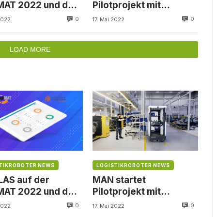
MAT 2022 und der
Pilotprojekt mit
tics & Distribution
Magazino Roboter
0
0
2022
17. Mai 2022
2
SOTO
LOAD MORE
TIKROBOTER NEWS
LOGISTIKROBOTER NEWS
AS auf der
MAN startet
MAT 2022 und der
Pilotprojekt mit
tics & Distribution
Magazino Roboter
0
0
2022
17. Mai 2022
2
SOTO