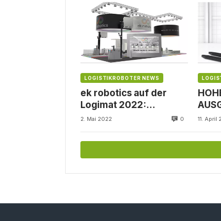
LOGISTIKROBOTER NEWS
LOGIS
ek robotics auf der
HOH
Logimat 2022:
AUS
NEUHEITEN,
DESI
0
2. Mai 2022
11. April
INNOVATIONEN – UND
EINE WELTPREMIERE!