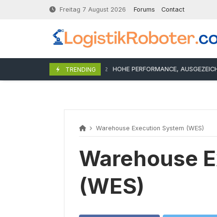
Skip
Freitag 7 August 2026
Forums
Contact
to
content
HOHE PERFORMANCE, AUSGEZEICHNET
11. April 2022
TRENDING
Warehouse Execution System (WES)
Warehouse E
(WES)