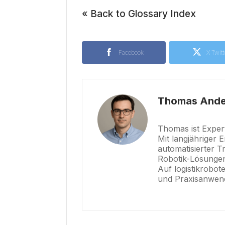
« Back to Glossary Index
Facebook
X Twitt
Thomas Ande
Thomas ist Expert
Mit langjähriger E
automatisierter T
Robotik-Lösungen,
Auf logistikrobot
und Praxisanwen