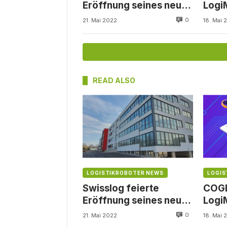
Eröffnung seines neuen
Logi
Dortmunder
Logis
0
21. Mai 2022
18. Mai 
Firmensitzes
202
READ ALSO
LOGISTIKROBOTER NEWS
LOGIS
Swisslog feierte
COGL
Eröffnung seines neuen
Logi
Dortmunder
Logis
0
21. Mai 2022
18. Mai 
Firmensitzes
202