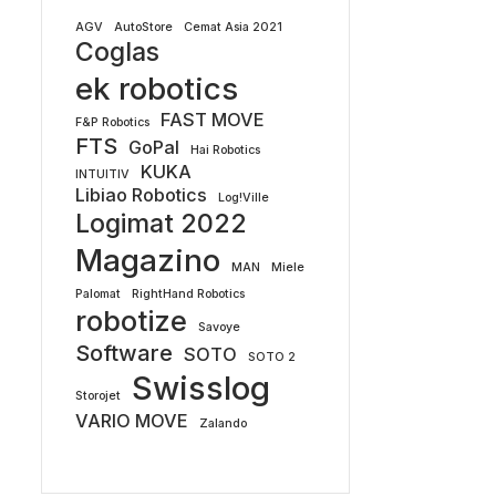
AGV
AutoStore
Cemat Asia 2021
Coglas
ek robotics
FAST MOVE
F&P Robotics
FTS
GoPal
Hai Robotics
KUKA
INTUITIV
Libiao Robotics
Log!Ville
Logimat 2022
Magazino
MAN
Miele
Palomat
RightHand Robotics
robotize
Savoye
Software
SOTO
SOTO 2
Swisslog
Storojet
VARIO MOVE
Zalando