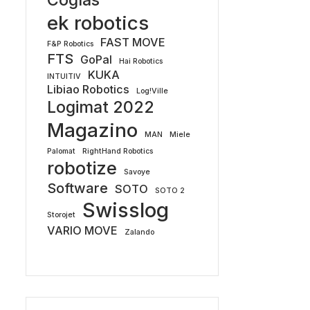
Coglas
ek robotics
FAST MOVE
F&P Robotics
FTS
GoPal
Hai Robotics
KUKA
INTUITIV
Libiao Robotics
Log!Ville
Logimat 2022
Magazino
MAN
Miele
Palomat
RightHand Robotics
robotize
Savoye
Software
SOTO
SOTO 2
Swisslog
Storojet
VARIO MOVE
Zalando