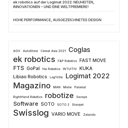
ek robotics auf der Logimat 2022: NEUHEITEN,
INNOVATIONEN – UND EINE WELTPREMIERE!
HOHE PERFORMANCE, AUSGEZEICHNETES DESIGN
Coglas
AGV
AutoStore
Cemat Asia 2021
ek robotics
FAST MOVE
F&P Robotics
FTS
GoPal
KUKA
Hai Robotics
INTUITIV
Logimat 2022
Libiao Robotics
Log!Ville
Magazino
MAN
Miele
Palomat
robotize
RightHand Robotics
Savoye
Software
SOTO
SOTO 2
Storojet
Swisslog
VARIO MOVE
Zalando