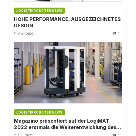
LOGISTIKROBOTER NEWS
HOHE PERFORMANCE, AUSGEZEICHNETES
DESIGN
11. April 2022
0
LOGISTIKROBOTER NEWS
Magazino präsentiert auf der LogiMAT
2022 erstmals die Weiterentwicklung des
Roboters SOTO
7. April 2022
0