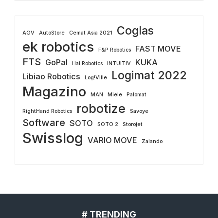
Coglas
AGV
AutoStore
Cemat Asia 2021
ek robotics
FAST MOVE
F&P Robotics
FTS
GoPal
KUKA
Hai Robotics
INTUITIV
Logimat 2022
Libiao Robotics
Log!Ville
Magazino
MAN
Miele
Palomat
robotize
RightHand Robotics
Savoye
Software
SOTO
SOTO 2
Storojet
Swisslog
VARIO MOVE
Zalando
# TRENDING